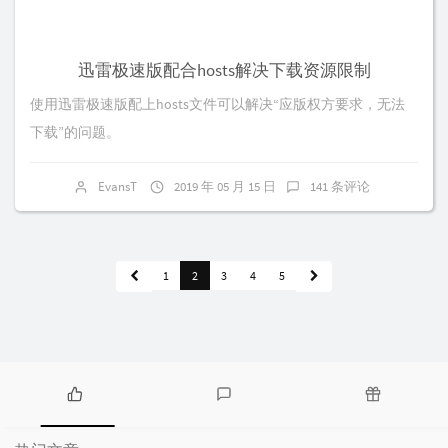
迅雷极速版配合hosts解决下载资源限制
使用迅雷极速版配上hosts文件可以解决“应版权方要求，无法
下载”的问题。
EvansT
2019 年 05 月 15 日
141 条评论
1
2
3
4
5
热
最
随
门
新
机