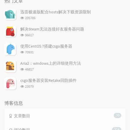
热门文章
文
评
文
章
论
章
迅雷极速版配合hosts解决下载资源限制
浏
205786
览
次
解决Steam无法连接好友服务器问题
数:
浏
96617
览
次
使用CentOS 7搭建csgo服务器
数:
浏
70931
览
次
Aria2：windows上的详细使用方法
数:
浏
46817
览
次
csgo服务器安装Retake回防插件
数:
浏
23079
览
次
数:
博客信息
文章数目
30
254