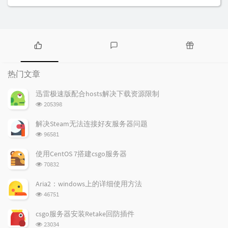
热
最
随
门
新
机
热门文章
文
评
文
章
论
章
迅雷极速版配合hosts解决下载资源限制
浏
205398
览
次
解决Steam无法连接好友服务器问题
数:
浏
96581
览
次
使用CentOS 7搭建csgo服务器
数:
浏
70832
览
次
Aria2：windows上的详细使用方法
数:
浏
46751
览
次
csgo服务器安装Retake回防插件
数:
浏
23034