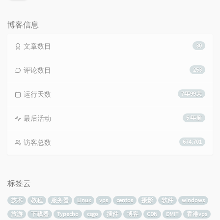
览
次
数:
博客信息
文章数目
30
评论数目
253
运行天数
7年99天
最后活动
5 年前
访客总数
674,701
标签云
技术
教程
服务器
Linux
vps
centos
摄影
软件
windows
旅游
下载器
Typecho
csgo
插件
博客
CDN
DMIT
香港vps