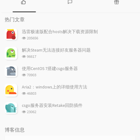
热
最
随
门
新
机
热门文章
文
评
文
章
论
章
迅雷极速版配合hosts解决下载资源限制
浏
205656
览
次
解决Steam无法连接好友服务器问题
数:
浏
96617
览
次
使用CentOS 7搭建csgo服务器
数:
浏
70903
览
次
Aria2：windows上的详细使用方法
数:
浏
46803
览
次
csgo服务器安装Retake回防插件
数:
浏
23062
览
次
数:
博客信息