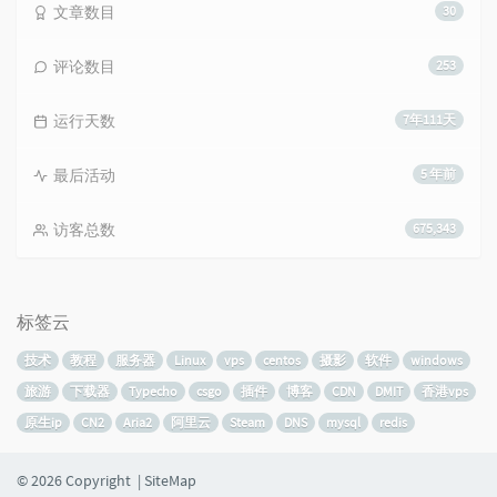
文章数目
30
评论数目
253
运行天数
7年111天
最后活动
5 年前
访客总数
675,343
标签云
技术
教程
服务器
Linux
vps
centos
摄影
软件
windows
旅游
下载器
Typecho
csgo
插件
博客
CDN
DMIT
香港vps
原生ip
CN2
Aria2
阿里云
Steam
DNS
mysql
redis
© 2026 Copyright |
SiteMap