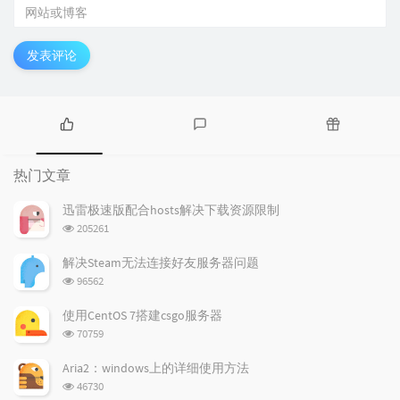
发表评论
热
最
随
门
新
机
热门文章
文
评
文
章
论
章
迅雷极速版配合hosts解决下载资源限制
浏
205261
览
次
解决Steam无法连接好友服务器问题
数:
浏
96562
览
次
使用CentOS 7搭建csgo服务器
数:
浏
70759
览
次
Aria2：windows上的详细使用方法
数:
浏
46730
览