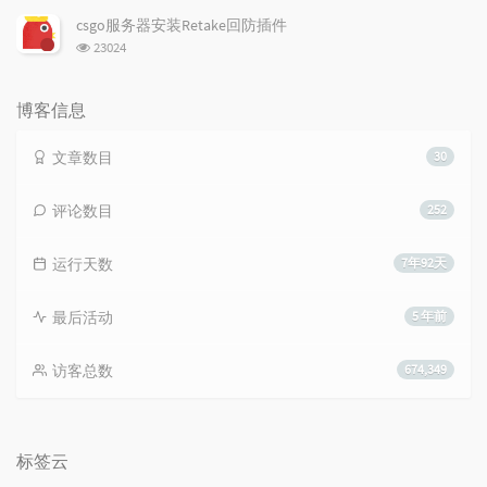
次
csgo服务器安装Retake回防插件
数:
浏
23024
览
次
数:
博客信息
文章数目
30
评论数目
252
运行天数
7年92天
最后活动
5 年前
访客总数
674,349
标签云