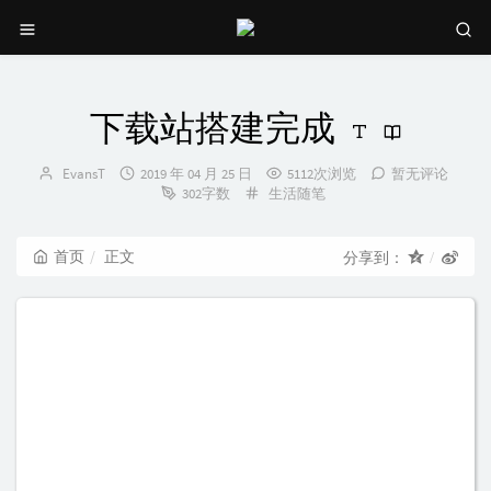
下载站搭建完成
博
发
EvansT
2019 年 04 月 25 日
5112次浏览
暂无评论
主：
布
分
302字数
生活随笔
时
类：
间：
首页
正文
分享到：