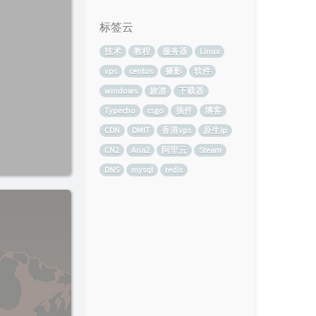
标签云
技术
教程
服务器
Linux
vps
centos
摄影
软件
windows
旅游
下载器
Typecho
csgo
插件
博客
CDN
DMIT
香港vps
原生ip
CN2
Aria2
阿里云
Steam
DNS
mysql
redis