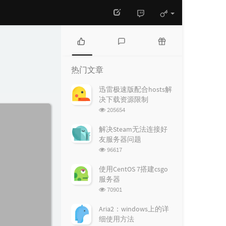
热
最
随
门
新
机
热门文章
文
评
文
章
论
章
迅雷极速版配合hosts解
决下载资源限制
浏
205654
览
次
解决Steam无法连接好
数:
友服务器问题
浏
96617
览
次
使用CentOS 7搭建csgo
数:
服务器
浏
70901
览
次
Aria2：windows上的详
数:
细使用方法