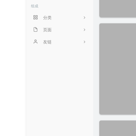
组成
分类
页面
2
归档栏
友链
22
小游戏
友人C
0
关于我
5
时光机
1
Github
留言板