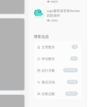
浏
46803
览
次
csgo服务器安装Retake
数:
回防插件
浏
23062
览
次
数:
博客信息
文章数目
30
评论数目
253
运行天数
7年111天
最后活动
5 年前
访客总数
675,333