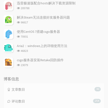
章
论
章
迅雷极速版配合hosts解决下载资源限制
浏
205788
览
次
解决Steam无法连接好友服务器问题
数:
浏
96617
览
次
使用CentOS 7搭建csgo服务器
数:
浏
70931
览
次
Aria2：windows上的详细使用方法
数:
浏
46823
览
次
csgo服务器安装Retake回防插件
数:
浏
23079
览
次
数:
博客信息
文章数目
30
评论数目
254