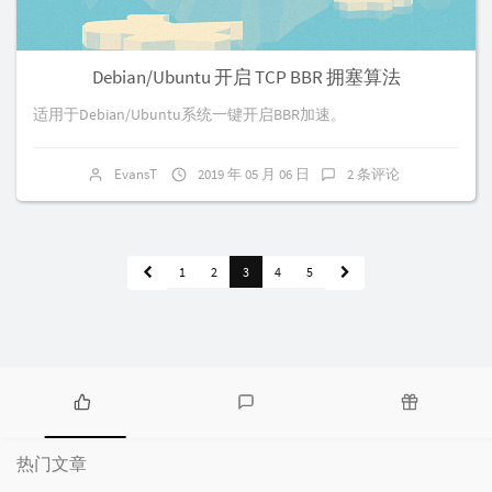
Debian/Ubuntu 开启 TCP BBR 拥塞算法
适用于Debian/Ubuntu系统一键开启BBR加速。
EvansT
2019 年 05 月 06 日
2 条评论
1
2
3
4
5
热
最
随
门
新
机
热门文章
文
评
文