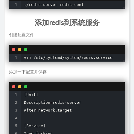
./redis-server redis.conf
添加redis到系统服务
创建配置文件
vim /etc/systemd/system/redis.service
添加一下配置并保存
[
Unit
]
Description
=
redis-server

After
=
network.target

[
Service
]
Type
=
forking
