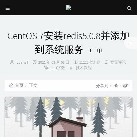
CentOS 7安装redis5.0.8并添加
到系统服务
博
发
EvansT
2021 年 03 月 08 日
11225次浏览
暂无评论
主：
布
分
1161字数
技术教程
时
类：
间：
首页
正文
分享到：