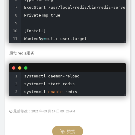
ExecStart
=
/usr/local/redis/bin/redis-server /u
PrivateTmp
=
true

[
Install
]
WantedBy
=
multi-user.target
启动redis服务
systemctl daemon-reload

systemctl start redis

systemctl 
enable
 redis
最后修改：2021 年 09 月 14 日 09 : 26 AM
赞赏