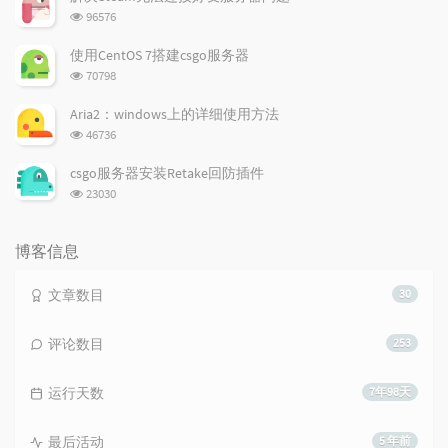
数:
浏
96576
览
次
使用CentOS 7搭建csgo服务器
数:
浏
70798
览
次
Aria2：windows上的详细使用方法
数:
浏
46736
览
次
csgo服务器安装Retake回防插件
数:
浏
23030
览
次
数:
博客信息
文章数目
30
评论数目
253
运行天数
7年98天
最后活动
5 年前