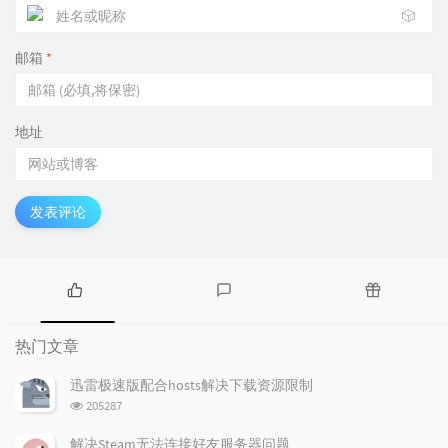
🎲
邮箱
*
地址
发表评论
热
最
随
门
新
机
热门文章
文
评
文
章
论
章
迅雷极速版配合hosts解决下载资源限制
浏
205287
览
次
解决Steam无法连接好友服务器问题